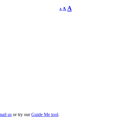
Decrease
Reset
Increase
A
A
A
font
font
size.
font
size.
size.
mail us
or try our
Guide Me tool
.