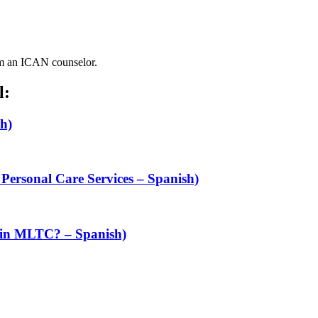
om an ICAN counselor.
l:
h)
 Personal Care Services – Spanish)
oin MLTC? – Spanish)