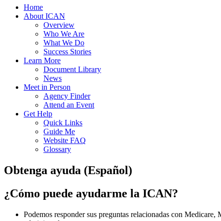
Home
About ICAN
Overview
Who We Are
What We Do
Success Stories
Learn More
Document Library
News
Meet in Person
Agency Finder
Attend an Event
Get Help
Quick Links
Guide Me
Website FAQ
Glossary
Obtenga ayuda (Español)
¿Cómo puede ayudarme la ICAN?
Podemos responder sus preguntas relacionadas con Medicare, Med