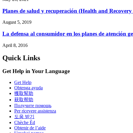
Planes de salud y recuperación (Health and Recovery
August 5, 2019
La defensa al consumidor en los planes de atención ge
April 8, 2016
Quick Links
Get Help in Your Language
Get Help
Obtenga ayuda
獲取幫助
获取帮助
Получите помощь
Per ricevere assistenza
도움 받기
Chèche Èd
Obtenir de l’aide