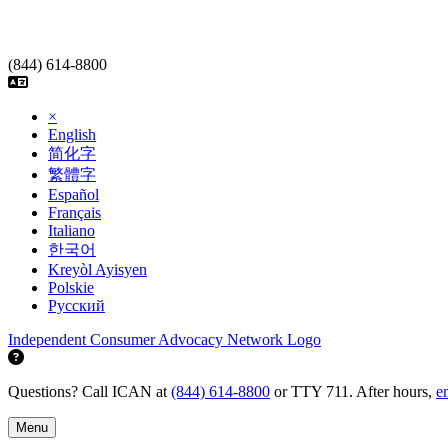
Skip
to
content
(844) 614-8800
×
English
简化字
繁體字
Español
Français
Italiano
한국어
Kreyòl Ayisyen
Polskie
Русский
Independent Consumer Advocacy Network Logo
Questions? Call ICAN at
(844) 614-8800
or TTY 711. After hours,
e
Menu